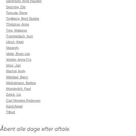
Sørensen, Arne Haugen
Sporring, Ole
Tancula, Rene
Teglbjerg, Bent Stubbe
Tholstrup, Anne
Ting, Walasse
Trampedach, Kurt
Ulrich, Kjeld
Vasarely
Velde, Bram van
Vodder, Anna Fro
Voss, Jan
Warhol, Andy
Wiinblad, Bjørn
Winkelmann, Bettina
Wunderlich, Paul
Zwick, Lis
Carl Henning Pedersen
Karel Appel
Tilbud
Åbent alle dage efter aftale.