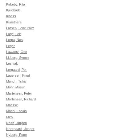
Kirkeby, Rita
Kjeldbæk
Knøss
Kunstnere
Larsen, Lene Palm
Lage, Leif
Lerpa, Nes
Leger
Lawaetz, Otto
Lidberg, Svenn
Lesniak
Lergaard, Per
Lauersen, Knud
Munch, Tshai
Mohr, Øssur
Martensen, Peter
Mortensen, Richard
Matisse
Moehl, Tobias
Miro
Nash, Jørgen
Neergaard, Jesper
Nyborg, Peter