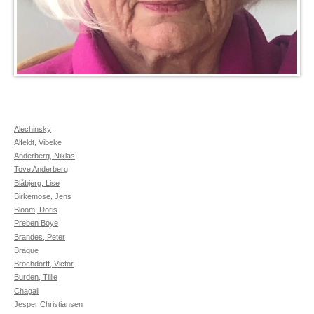
Alechinsky
Alfeldt, Vibeke
Anderberg, Niklas
Tove Anderberg
Blåbjerg, Lise
Birkemose, Jens
Bloom, Doris
Preben Boye
Brandes, Peter
Braque
Brochdorff, Victor
Burden, Tillie
Chagall
Jesper Christiansen