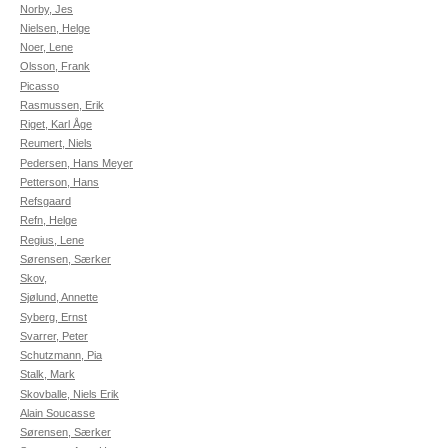
Norby, Jes
Nielsen, Helge
Noer, Lene
Olsson, Frank
Picasso
Rasmussen, Erik
Riget, Karl Åge
Reumert, Niels
Pedersen, Hans Meyer
Petterson, Hans
Refsgaard
Refn, Helge
Regius, Lene
Sørensen, Særker
Skov,
Sjølund, Annette
Syberg, Ernst
Svarrer, Peter
Schutzmann, Pia
Stalk, Mark
Skovballe, Niels Erik
Alain Soucasse
Sørensen, Særker