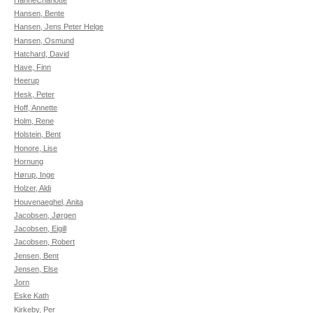
Hansen, Bente
Hansen, Jens Peter Helge
Hansen, Osmund
Hatchard, David
Have, Finn
Heerup
Hesk, Peter
Hoff, Annette
Holm, Rene
Holstein, Bent
Honore, Lise
Hornung
Hørup, Inge
Holzer, Aldi
Houvenaeghel, Anita
Jacobsen, Jørgen
Jacobsen, Eigill
Jacobsen, Robert
Jensen, Bent
Jensen, Else
Jorn
Eske Kath
Kirkeby, Per