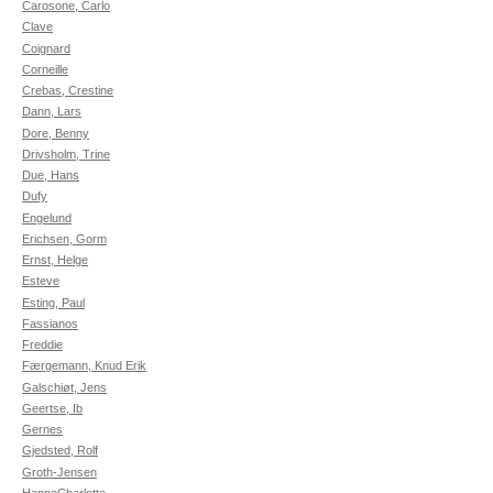
Carosone, Carlo
Clave
Coignard
Corneille
Crebas, Crestine
Dann, Lars
Dore, Benny
Drivsholm, Trine
Due, Hans
Dufy
Engelund
Erichsen, Gorm
Ernst, Helge
Esteve
Esting, Paul
Fassianos
Freddie
Færgemann, Knud Erik
Galschiøt, Jens
Geertse, Ib
Gernes
Gjedsted, Rolf
Groth-Jensen
HanneCharlotte