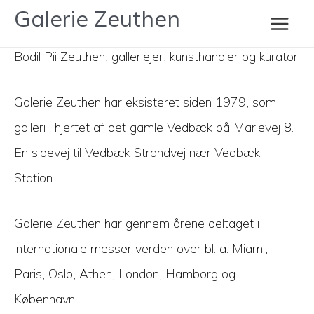
Gå
Galerie Zeuthen
Om os
til
Main
indholdet
Bodil Pii Zeuthen, galleriejer, kunsthandler og kurator.
Men
Galerie Zeuthen har eksisteret siden 1979, som
galleri i hjertet af det gamle Vedbæk på Marievej 8.
En sidevej til Vedbæk Strandvej nær Vedbæk
Station.
Galerie Zeuthen har gennem årene deltaget i
internationale messer verden over bl. a. Miami,
Paris, Oslo, Athen, London, Hamborg og
København.