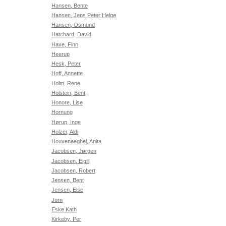
Hansen, Bente
Hansen, Jens Peter Helge
Hansen, Osmund
Hatchard, David
Have, Finn
Heerup
Hesk, Peter
Hoff, Annette
Holm, Rene
Holstein, Bent
Honore, Lise
Hornung
Hørup, Inge
Holzer, Aldi
Houvenaeghel, Anita
Jacobsen, Jørgen
Jacobsen, Eigill
Jacobsen, Robert
Jensen, Bent
Jensen, Else
Jorn
Eske Kath
Kirkeby, Per