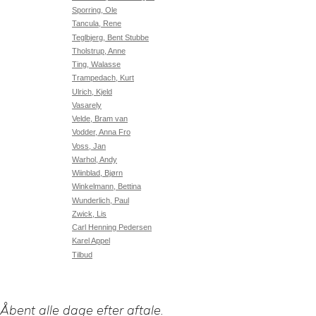
Sporring, Ole
Tancula, Rene
Teglbjerg, Bent Stubbe
Tholstrup, Anne
Ting, Walasse
Trampedach, Kurt
Ulrich, Kjeld
Vasarely
Velde, Bram van
Vodder, Anna Fro
Voss, Jan
Warhol, Andy
Wiinblad, Bjørn
Winkelmann, Bettina
Wunderlich, Paul
Zwick, Lis
Carl Henning Pedersen
Karel Appel
Tilbud
Åbent alle dage efter aftale.