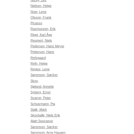
Norby, Jes
Nielsen, Helge
Noer, Lene
Olsson, Frank
Picasso
Rasmussen, Erik
Riget, Karl Åge
Reumert, Niels
Pedersen, Hans Meyer
Petterson, Hans
Refsgaard
Refn, Helge
Regius, Lene
Sørensen, Særker
Skov,
Sjølund, Annette
Syberg, Ernst
Svarrer, Peter
Schutzmann, Pia
Stalk, Mark
Skovballe, Niels Erik
Alain Soucasse
Sørensen, Særker
Sørensen, Arne Haugen