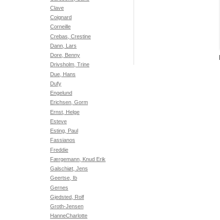
Clave
Coignard
Corneille
Crebas, Crestine
Dann, Lars
Dore, Benny
Drivsholm, Trine
Due, Hans
Dufy
Engelund
Erichsen, Gorm
Ernst, Helge
Esteve
Esting, Paul
Fassianos
Freddie
Færgemann, Knud Erik
Galschiøt, Jens
Geertse, Ib
Gernes
Gjedsted, Rolf
Groth-Jensen
HanneCharlotte