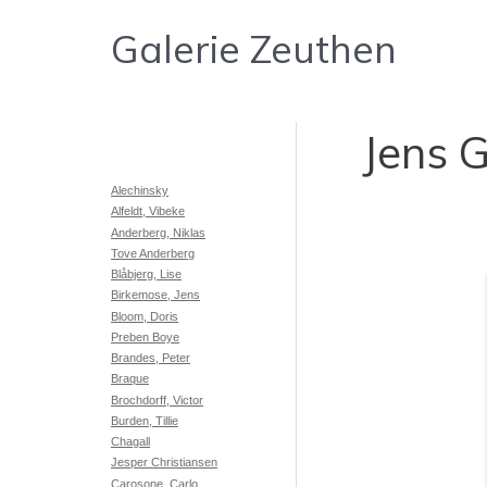
Gå
Galerie Zeuthen
til
indholdet
Jens G
Alechinsky
Alfeldt, Vibeke
Anderberg, Niklas
Tove Anderberg
Blåbjerg, Lise
Birkemose, Jens
Bloom, Doris
Preben Boye
Brandes, Peter
Braque
Brochdorff, Victor
Burden, Tillie
Chagall
Jesper Christiansen
Carosone, Carlo