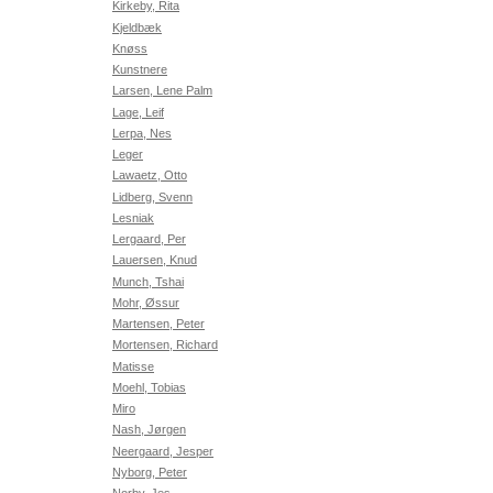
Kirkeby, Rita
Kjeldbæk
Knøss
Kunstnere
Larsen, Lene Palm
Lage, Leif
Lerpa, Nes
Leger
Lawaetz, Otto
Lidberg, Svenn
Lesniak
Lergaard, Per
Lauersen, Knud
Munch, Tshai
Mohr, Øssur
Martensen, Peter
Mortensen, Richard
Matisse
Moehl, Tobias
Miro
Nash, Jørgen
Neergaard, Jesper
Nyborg, Peter