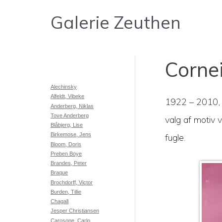
Gå
Galerie Zeuthen
til
indholdet
Cornei
Alechinsky
Alfeldt, Vibeke
1922 – 2010, fø
Anderberg, Niklas
Tove Anderberg
valg af motiv v
Blåbjerg, Lise
Birkemose, Jens
fugle.
Bloom, Doris
Preben Boye
Brandes, Peter
Braque
Brochdorff, Victor
Burden, Tillie
Chagall
Jesper Christiansen
Carosone, Carlo