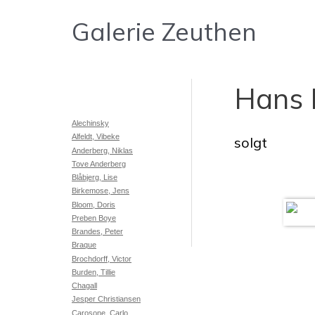
Gå
Galerie Zeuthen
til
indholdet
Hans 
Alechinsky
Alfeldt, Vibeke
solgt
Anderberg, Niklas
Tove Anderberg
Blåbjerg, Lise
Birkemose, Jens
Bloom, Doris
Preben Boye
Brandes, Peter
Braque
Brochdorff, Victor
Burden, Tillie
Chagall
Jesper Christiansen
Carosone, Carlo