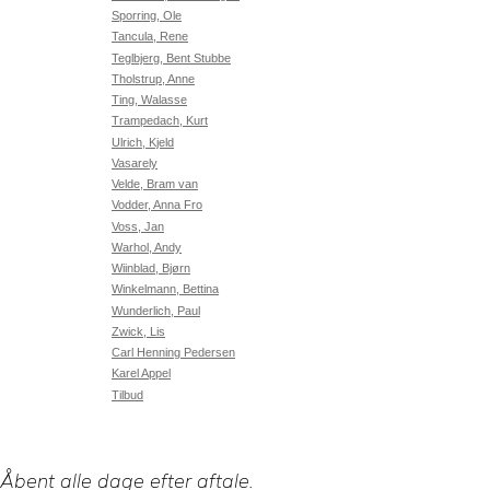
Sporring, Ole
Tancula, Rene
Teglbjerg, Bent Stubbe
Tholstrup, Anne
Ting, Walasse
Trampedach, Kurt
Ulrich, Kjeld
Vasarely
Velde, Bram van
Vodder, Anna Fro
Voss, Jan
Warhol, Andy
Wiinblad, Bjørn
Winkelmann, Bettina
Wunderlich, Paul
Zwick, Lis
Carl Henning Pedersen
Karel Appel
Tilbud
Åbent alle dage efter aftale.