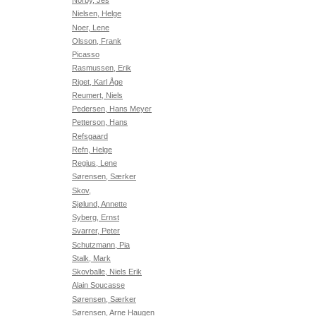
Norby, Jes
Nielsen, Helge
Noer, Lene
Olsson, Frank
Picasso
Rasmussen, Erik
Riget, Karl Åge
Reumert, Niels
Pedersen, Hans Meyer
Petterson, Hans
Refsgaard
Refn, Helge
Regius, Lene
Sørensen, Særker
Skov,
Sjølund, Annette
Syberg, Ernst
Svarrer, Peter
Schutzmann, Pia
Stalk, Mark
Skovballe, Niels Erik
Alain Soucasse
Sørensen, Særker
Sørensen, Arne Haugen