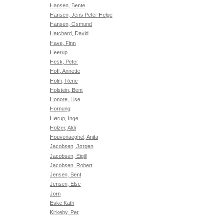
Hansen, Bente
Hansen, Jens Peter Helge
Hansen, Osmund
Hatchard, David
Have, Finn
Heerup
Hesk, Peter
Hoff, Annette
Holm, Rene
Holstein, Bent
Honore, Lise
Hornung
Hørup, Inge
Holzer, Aldi
Houvenaeghel, Anita
Jacobsen, Jørgen
Jacobsen, Eigill
Jacobsen, Robert
Jensen, Bent
Jensen, Else
Jorn
Eske Kath
Kirkeby, Per