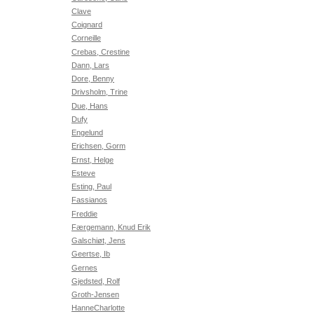
Clave
Coignard
Corneille
Crebas, Crestine
Dann, Lars
Dore, Benny
Drivsholm, Trine
Due, Hans
Dufy
Engelund
Erichsen, Gorm
Ernst, Helge
Esteve
Esting, Paul
Fassianos
Freddie
Færgemann, Knud Erik
Galschiøt, Jens
Geertse, Ib
Gernes
Gjedsted, Rolf
Groth-Jensen
HanneCharlotte