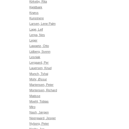
Kirkeby, Rita
Kjeldbæk
Knøss
Kunstnere
Larsen, Lene Palm
Lage, Leif
Lerpa, Nes
Leger
Lawaetz, Otto
Lidberg, Svenn
Lesniak
Lergaard, Per
Lauersen, Knud
Munch, Tshai
Mohr, Øssur
Martensen, Peter
Mortensen, Richard
Matisse
Moehl, Tobias
Miro
Nash, Jørgen
Neergaard, Jesper
Nyborg, Peter