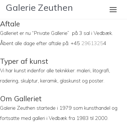
Gå
Galerie Zeuthen
til
Main
indholdet
Aftale
Men
Galleriet er nu “Private Gallerie” på 3 sal i Vedbæk.
Åbent alle dage efter aftale på: +45
2961325
4
Typer af kunst
Vi har kunst indenfor alle teknikker: maleri, litografi,
radering, skulptur, keramik, glaskunst og poster.
Om Galleriet
Galerie Zeuthen startede i 1979 som kunsthandel og
fortsatte med galleri i Vedbæk fra 1983 til 2000.