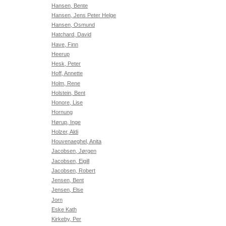
Hansen, Bente
Hansen, Jens Peter Helge
Hansen, Osmund
Hatchard, David
Have, Finn
Heerup
Hesk, Peter
Hoff, Annette
Holm, Rene
Holstein, Bent
Honore, Lise
Hornung
Hørup, Inge
Holzer, Aldi
Houvenaeghel, Anita
Jacobsen, Jørgen
Jacobsen, Eigill
Jacobsen, Robert
Jensen, Bent
Jensen, Else
Jorn
Eske Kath
Kirkeby, Per