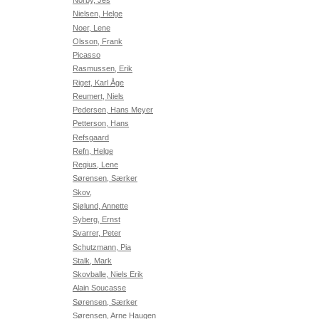
Norby, Jes
Nielsen, Helge
Noer, Lene
Olsson, Frank
Picasso
Rasmussen, Erik
Riget, Karl Åge
Reumert, Niels
Pedersen, Hans Meyer
Petterson, Hans
Refsgaard
Refn, Helge
Regius, Lene
Sørensen, Særker
Skov,
Sjølund, Annette
Syberg, Ernst
Svarrer, Peter
Schutzmann, Pia
Stalk, Mark
Skovballe, Niels Erik
Alain Soucasse
Sørensen, Særker
Sørensen, Arne Haugen