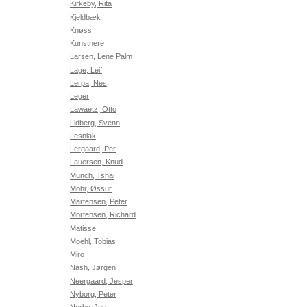
Kirkeby, Rita
Kjeldbæk
Knøss
Kunstnere
Larsen, Lene Palm
Lage, Leif
Lerpa, Nes
Leger
Lawaetz, Otto
Lidberg, Svenn
Lesniak
Lergaard, Per
Lauersen, Knud
Munch, Tshai
Mohr, Øssur
Martensen, Peter
Mortensen, Richard
Matisse
Moehl, Tobias
Miro
Nash, Jørgen
Neergaard, Jesper
Nyborg, Peter