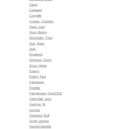
Clave
Coignard
Corneille
Crebas, Crestine
Dann, Lars
Dore, Benny
Drivsholm, Trine
Due, Hans
Dufy
Engelund
Erichsen, Gorm
Ernst, Helge
Esteve
Esting, Paul
Fassianos
Freddie
Færgemann, Knud Erik
Galschiøt, Jens
Geertse, Ib
Gernes
Gjedsted, Rolf
Groth-Jensen
HanneCharlotte