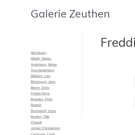
Gå
Galerie Zeuthen
til
indholdet
Fredd
Alechinsky
Alfeldt, Vibeke
Anderberg, Niklas
Tove Anderberg
Blåbjerg, Lise
Birkemose, Jens
Bloom, Doris
Preben Boye
Brandes, Peter
Braque
Brochdorff, Victor
Burden, Tillie
Chagall
Jesper Christiansen
Carosone, Carlo