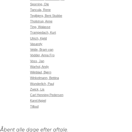
Sporring, Ole
Tancula, Rene
Teglbjerg, Bent Stubbe
Tholstrup, Anne
Ting, Walasse
Trampedach, Kurt
Ulrich, Kjeld
Vasarely
Velde, Bram van
Vodder, Anna Fro
Voss, Jan
Warhol, Andy
Wiinblad, Bjørn
Winkelmann, Bettina
Wunderlich, Paul
Zwick, Lis
Carl Henning Pedersen
Karel Appel
Tilbud
Åbent alle dage efter aftale.