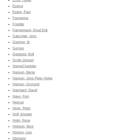
Esteve
Esting, Paul
Fassianos
Freddie
Færgemann, Knud Erik
Galschiøt, Jens
Geertse, Ib
Gernes
Gjedsted, Rolf
Groth-Jensen
HanneCharlotte
Hansen, Bente
Hansen, Jens Peter Helge
Hansen, Osmund
Hatchard, David
Have, Finn
Heerup
Hesk, Peter
Hoff, Annette
Holm, Rene
Holstein, Bent
Honore, Lise
Hornung