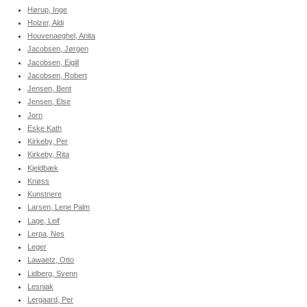
Hørup, Inge
Holzer, Aldi
Houvenaeghel, Anita
Jacobsen, Jørgen
Jacobsen, Eigill
Jacobsen, Robert
Jensen, Bent
Jensen, Else
Jorn
Eske Kath
Kirkeby, Per
Kirkeby, Rita
Kjeldbæk
Knøss
Kunstnere
Larsen, Lene Palm
Lage, Leif
Lerpa, Nes
Leger
Lawaetz, Otto
Lidberg, Svenn
Lesniak
Lergaard, Per