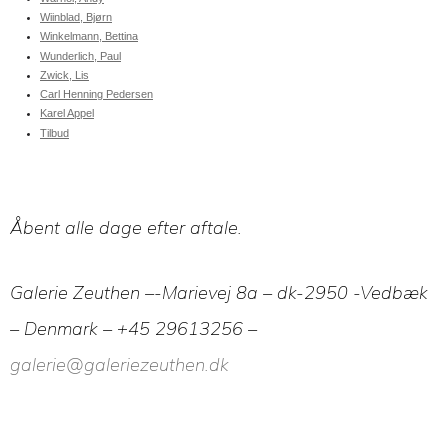
Wiinblad, Bjørn
Winkelmann, Bettina
Wunderlich, Paul
Zwick, Lis
Carl Henning Pedersen
Karel Appel
Tilbud
Åbent alle dage efter aftale.
Galerie Zeuthen –-Marievej 8a – dk-2950 -Vedbæk
– Denmark – +45 29613256 –
galerie@galeriezeuthen.dk