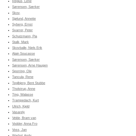
Regius, Lene
Sørensen, Særker
Skov,
Sjølund, Annette
Syberg, Ernst
Svarrer, Peter
Schutzmann, Pia
Stalk, Mark
Skovballe, Niels Erik
Alain Soucasse
Sørensen, Særker
Sørensen, Arne Haugen
Sporring, Ole
Tancula, Rene
Teglbjerg, Bent Stubbe
Tholstrup, Anne
Ting, Walasse
Trampedach, Kurt
Ulrich, Kjeld
Vasarely
Velde, Bram van
Vodder, Anna Fro
Voss, Jan
Warhol, Andy