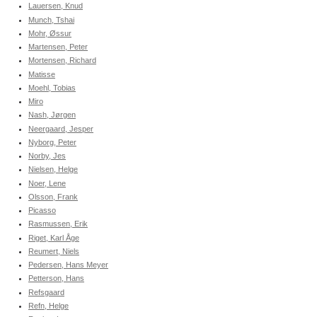
Lauersen, Knud
Munch, Tshai
Mohr, Øssur
Martensen, Peter
Mortensen, Richard
Matisse
Moehl, Tobias
Miro
Nash, Jørgen
Neergaard, Jesper
Nyborg, Peter
Norby, Jes
Nielsen, Helge
Noer, Lene
Olsson, Frank
Picasso
Rasmussen, Erik
Riget, Karl Åge
Reumert, Niels
Pedersen, Hans Meyer
Petterson, Hans
Refsgaard
Refn, Helge