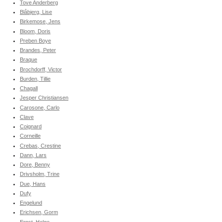
Tove Anderberg
Blåbjerg, Lise
Birkemose, Jens
Bloom, Doris
Preben Boye
Brandes, Peter
Braque
Brochdorff, Victor
Burden, Tillie
Chagall
Jesper Christiansen
Carosone, Carlo
Clave
Coignard
Corneille
Crebas, Crestine
Dann, Lars
Dore, Benny
Drivsholm, Trine
Due, Hans
Dufy
Engelund
Erichsen, Gorm
Ernst, Helge