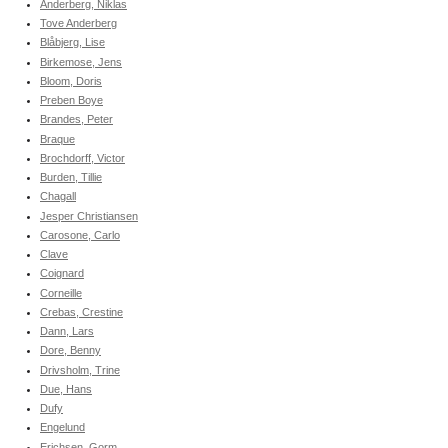
Anderberg, Niklas
Tove Anderberg
Blåbjerg, Lise
Birkemose, Jens
Bloom, Doris
Preben Boye
Brandes, Peter
Braque
Brochdorff, Victor
Burden, Tillie
Chagall
Jesper Christiansen
Carosone, Carlo
Clave
Coignard
Corneille
Crebas, Crestine
Dann, Lars
Dore, Benny
Drivsholm, Trine
Due, Hans
Dufy
Engelund
Erichsen, Gorm