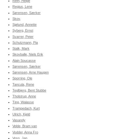
Refn, Helge
Regius, Lene
Sørensen, Særker
Skov,
Sjølund, Annette
Syberg, Ernst
Svarrer, Peter
Schutzmann, Pia
Stalk, Mark
Skovballe, Niels Erik
Alain Soucasse
Sørensen, Særker
Sørensen, Arne Haugen
Sporring, Ole
Tancula, Rene
Teglbjerg, Bent Stubbe
Tholstrup, Anne
Ting, Walasse
Trampedach, Kurt
Ulrich, Kjeld
Vasarely
Velde, Bram van
Vodder, Anna Fro
Voss, Jan