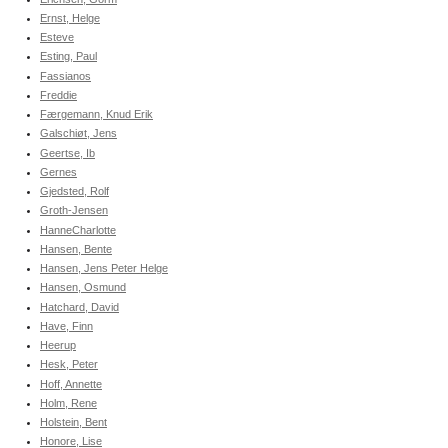
Ernst, Helge
Esteve
Esting, Paul
Fassianos
Freddie
Færgemann, Knud Erik
Galschiøt, Jens
Geertse, Ib
Gernes
Gjedsted, Rolf
Groth-Jensen
HanneCharlotte
Hansen, Bente
Hansen, Jens Peter Helge
Hansen, Osmund
Hatchard, David
Have, Finn
Heerup
Hesk, Peter
Hoff, Annette
Holm, Rene
Holstein, Bent
Honore, Lise