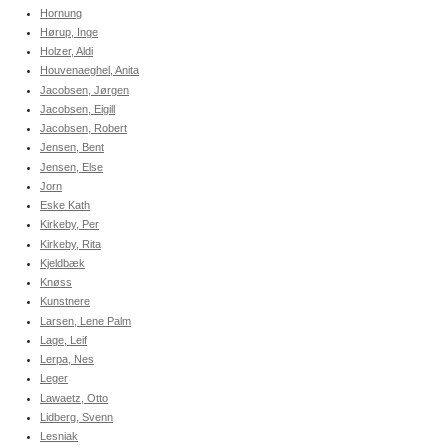
Hornung
Hørup, Inge
Holzer, Aldi
Houvenaeghel, Anita
Jacobsen, Jørgen
Jacobsen, Eigill
Jacobsen, Robert
Jensen, Bent
Jensen, Else
Jorn
Eske Kath
Kirkeby, Per
Kirkeby, Rita
Kjeldbæk
Knøss
Kunstnere
Larsen, Lene Palm
Lage, Leif
Lerpa, Nes
Leger
Lawaetz, Otto
Lidberg, Svenn
Lesniak