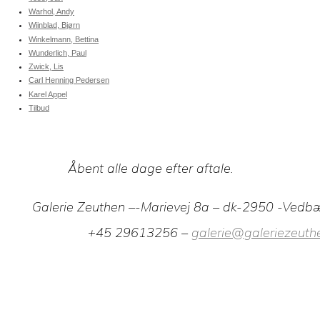
Warhol, Andy
Wiinblad, Bjørn
Winkelmann, Bettina
Wunderlich, Paul
Zwick, Lis
Carl Henning Pedersen
Karel Appel
Tilbud
Åbent alle dage efter aftale.
Galerie Zeuthen –-Marievej 8a – dk-2950 -Vedb
+45 29613256 –
galerie@galeriezeuth