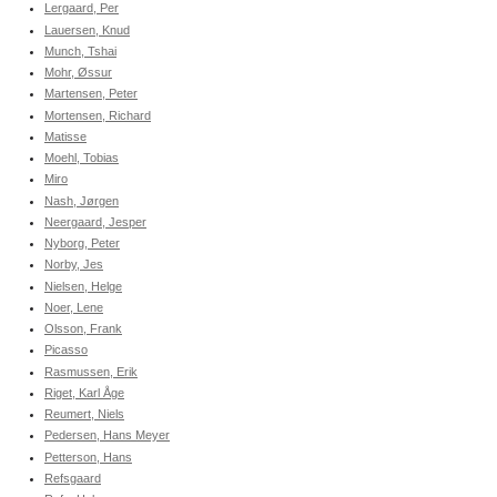
Lergaard, Per
Lauersen, Knud
Munch, Tshai
Mohr, Øssur
Martensen, Peter
Mortensen, Richard
Matisse
Moehl, Tobias
Miro
Nash, Jørgen
Neergaard, Jesper
Nyborg, Peter
Norby, Jes
Nielsen, Helge
Noer, Lene
Olsson, Frank
Picasso
Rasmussen, Erik
Riget, Karl Åge
Reumert, Niels
Pedersen, Hans Meyer
Petterson, Hans
Refsgaard