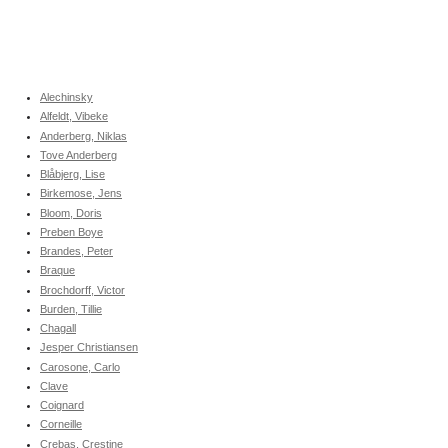
Alechinsky
Alfeldt, Vibeke
Anderberg, Niklas
Tove Anderberg
Blåbjerg, Lise
Birkemose, Jens
Bloom, Doris
Preben Boye
Brandes, Peter
Braque
Brochdorff, Victor
Burden, Tillie
Chagall
Jesper Christiansen
Carosone, Carlo
Clave
Coignard
Corneille
Crebas, Crestine