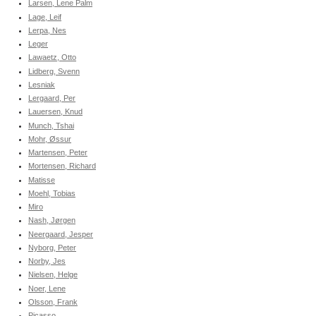
Larsen, Lene Palm
Lage, Leif
Lerpa, Nes
Leger
Lawaetz, Otto
Lidberg, Svenn
Lesniak
Lergaard, Per
Lauersen, Knud
Munch, Tshai
Mohr, Øssur
Martensen, Peter
Mortensen, Richard
Matisse
Moehl, Tobias
Miro
Nash, Jørgen
Neergaard, Jesper
Nyborg, Peter
Norby, Jes
Nielsen, Helge
Noer, Lene
Olsson, Frank
Picasso