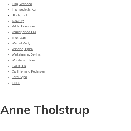
Ting, Walasse
Trampedach, Kurt
Ulrich, Kjeld
Vasarely
Velde, Bram van
Vodder, Anna Fro
Voss, Jan
Warhol, Andy
Wiinblad, Bjørn
Winkelmann, Bettina
Wunderlich, Paul
Zwick, Lis
Carl Henning Pedersen
Karel Appel
Tilbud
Anne Tholstrup