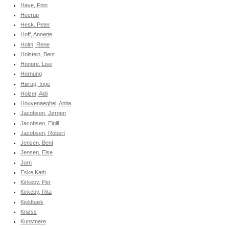
Have, Finn
Heerup
Hesk, Peter
Hoff, Annette
Holm, Rene
Holstein, Bent
Honore, Lise
Hornung
Hørup, Inge
Holzer, Aldi
Houvenaeghel, Anita
Jacobsen, Jørgen
Jacobsen, Eigill
Jacobsen, Robert
Jensen, Bent
Jensen, Else
Jorn
Eske Kath
Kirkeby, Per
Kirkeby, Rita
Kjeldbæk
Knøss
Kunstnere