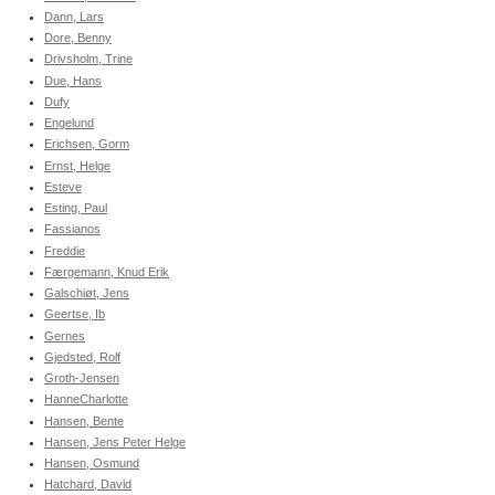
Dann, Lars
Dore, Benny
Drivsholm, Trine
Due, Hans
Dufy
Engelund
Erichsen, Gorm
Ernst, Helge
Esteve
Esting, Paul
Fassianos
Freddie
Færgemann, Knud Erik
Galschiøt, Jens
Geertse, Ib
Gernes
Gjedsted, Rolf
Groth-Jensen
HanneCharlotte
Hansen, Bente
Hansen, Jens Peter Helge
Hansen, Osmund
Hatchard, David