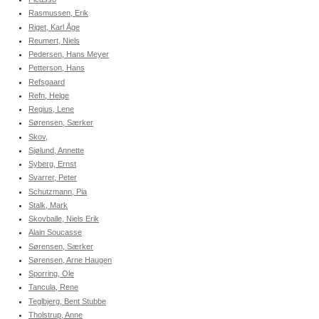
Rasmussen, Erik
Riget, Karl Åge
Reumert, Niels
Pedersen, Hans Meyer
Petterson, Hans
Refsgaard
Refn, Helge
Regius, Lene
Sørensen, Særker
Skov,
Sjølund, Annette
Syberg, Ernst
Svarrer, Peter
Schutzmann, Pia
Stalk, Mark
Skovballe, Niels Erik
Alain Soucasse
Sørensen, Særker
Sørensen, Arne Haugen
Sporring, Ole
Tancula, Rene
Teglbjerg, Bent Stubbe
Tholstrup, Anne