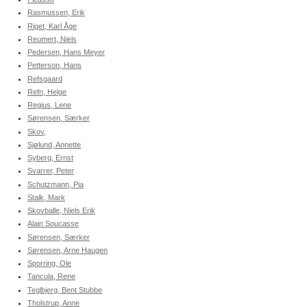
Rasmussen, Erik
Riget, Karl Åge
Reumert, Niels
Pedersen, Hans Meyer
Petterson, Hans
Refsgaard
Refn, Helge
Regius, Lene
Sørensen, Særker
Skov,
Sjølund, Annette
Syberg, Ernst
Svarrer, Peter
Schutzmann, Pia
Stalk, Mark
Skovballe, Niels Erik
Alain Soucasse
Sørensen, Særker
Sørensen, Arne Haugen
Sporring, Ole
Tancula, Rene
Teglbjerg, Bent Stubbe
Tholstrup, Anne