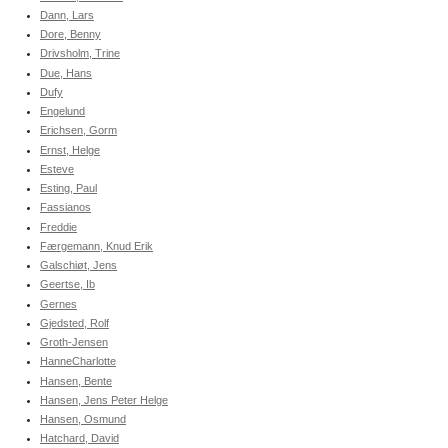
Dann, Lars
Dore, Benny
Drivsholm, Trine
Due, Hans
Dufy
Engelund
Erichsen, Gorm
Ernst, Helge
Esteve
Esting, Paul
Fassianos
Freddie
Færgemann, Knud Erik
Galschiøt, Jens
Geertse, Ib
Gernes
Gjedsted, Rolf
Groth-Jensen
HanneCharlotte
Hansen, Bente
Hansen, Jens Peter Helge
Hansen, Osmund
Hatchard, David