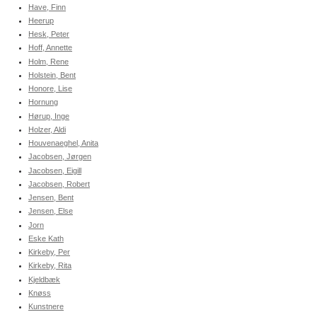
Have, Finn
Heerup
Hesk, Peter
Hoff, Annette
Holm, Rene
Holstein, Bent
Honore, Lise
Hornung
Hørup, Inge
Holzer, Aldi
Houvenaeghel, Anita
Jacobsen, Jørgen
Jacobsen, Eigill
Jacobsen, Robert
Jensen, Bent
Jensen, Else
Jorn
Eske Kath
Kirkeby, Per
Kirkeby, Rita
Kjeldbæk
Knøss
Kunstnere