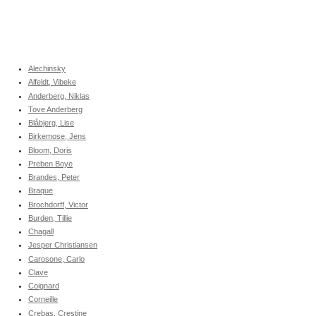
Alechinsky
Alfeldt, Vibeke
Anderberg, Niklas
Tove Anderberg
Blåbjerg, Lise
Birkemose, Jens
Bloom, Doris
Preben Boye
Brandes, Peter
Braque
Brochdorff, Victor
Burden, Tillie
Chagall
Jesper Christiansen
Carosone, Carlo
Clave
Coignard
Corneille
Crebas, Crestine