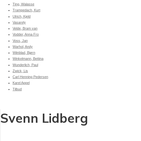
Ting, Walasse
Trampedach, Kurt
Ulrich, Kjeld
Vasarely
Velde, Bram van
Vodder, Anna Fro
Voss, Jan
Warhol, Andy
Wiinblad, Bjørn
Winkelmann, Bettina
Wunderlich, Paul
Zwick, Lis
Carl Henning Pedersen
Karel Appel
Tilbud
Svenn Lidberg