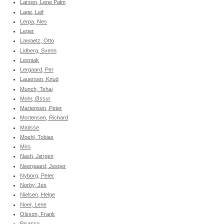
Larsen, Lene Palm
Lage, Leif
Lerpa, Nes
Leger
Lawaetz, Otto
Lidberg, Svenn
Lesniak
Lergaard, Per
Lauersen, Knud
Munch, Tshai
Mohr, Øssur
Martensen, Peter
Mortensen, Richard
Matisse
Moehl, Tobias
Miro
Nash, Jørgen
Neergaard, Jesper
Nyborg, Peter
Norby, Jes
Nielsen, Helge
Noer, Lene
Olsson, Frank
Picasso