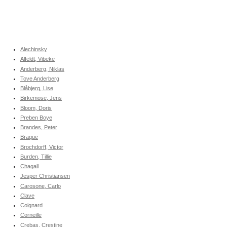
Alechinsky
Alfeldt, Vibeke
Anderberg, Niklas
Tove Anderberg
Blåbjerg, Lise
Birkemose, Jens
Bloom, Doris
Preben Boye
Brandes, Peter
Braque
Brochdorff, Victor
Burden, Tillie
Chagall
Jesper Christiansen
Carosone, Carlo
Clave
Coignard
Corneille
Crebas, Crestine