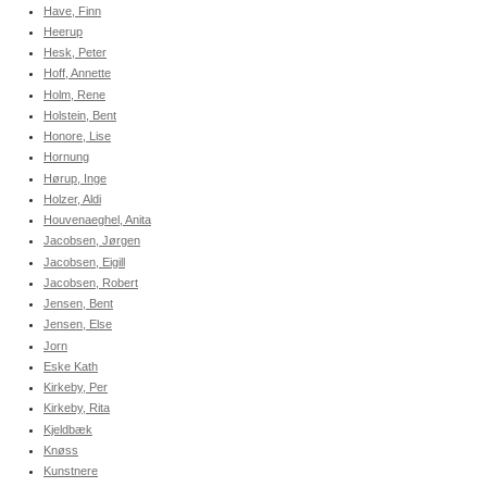
Have, Finn
Heerup
Hesk, Peter
Hoff, Annette
Holm, Rene
Holstein, Bent
Honore, Lise
Hornung
Hørup, Inge
Holzer, Aldi
Houvenaeghel, Anita
Jacobsen, Jørgen
Jacobsen, Eigill
Jacobsen, Robert
Jensen, Bent
Jensen, Else
Jorn
Eske Kath
Kirkeby, Per
Kirkeby, Rita
Kjeldbæk
Knøss
Kunstnere