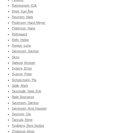
Rasmussen, Erik
Riget, Karl Åge
Reumert, Niels
Pedersen, Hans Meyer
Petterson, Hans
Refsgaard
Refn, Helge
Regius, Lene
Sørensen, Særker
Skov,
Sjølund, Annette
Syberg, Ernst
Svarrer, Peter
Schutzmann, Pia
Stalk, Mark
Skovballe, Niels Erik
Alain Soucasse
Sørensen, Særker
Sørensen, Arne Haugen
Sporring, Ole
Tancula, Rene
Teglbjerg, Bent Stubbe
Tholstrup, Anne