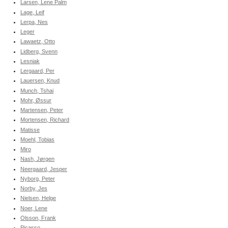
Larsen, Lene Palm
Lage, Leif
Lerpa, Nes
Leger
Lawaetz, Otto
Lidberg, Svenn
Lesniak
Lergaard, Per
Lauersen, Knud
Munch, Tshai
Mohr, Øssur
Martensen, Peter
Mortensen, Richard
Matisse
Moehl, Tobias
Miro
Nash, Jørgen
Neergaard, Jesper
Nyborg, Peter
Norby, Jes
Nielsen, Helge
Noer, Lene
Olsson, Frank
Picasso