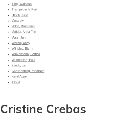
Ting, Walasse
Trampedach, Kurt
Ulrich, Kjeld
Vasarely
Velde, Bram van
Vodder, Anna Fro
Voss, Jan
Warhol, Andy
Wiinblad, Bjørn
Winkelmann, Bettina
Wunderlich, Paul
Zwick, Lis
Carl Henning Pedersen
Karel Appel
Tilbud
Cristine Crebas