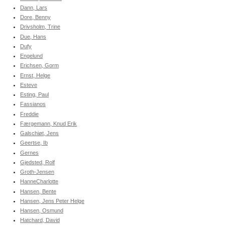
Dann, Lars
Dore, Benny
Drivsholm, Trine
Due, Hans
Dufy
Engelund
Erichsen, Gorm
Ernst, Helge
Esteve
Esting, Paul
Fassianos
Freddie
Færgemann, Knud Erik
Galschiøt, Jens
Geertse, Ib
Gernes
Gjedsted, Rolf
Groth-Jensen
HanneCharlotte
Hansen, Bente
Hansen, Jens Peter Helge
Hansen, Osmund
Hatchard, David